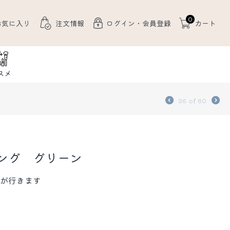
0
お気に入り
注文情報
ログイン・会員登録
カート
スメ
36
of
60
ング グリーン
が行きます