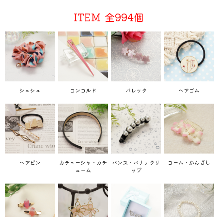
ITEM
全994個
シュシュ
コンコルド
バレッタ
ヘアゴム
ヘアピン
カチューシャ・カチ
バンス・バナナクリ
コーム・かんざし
ューム
ップ