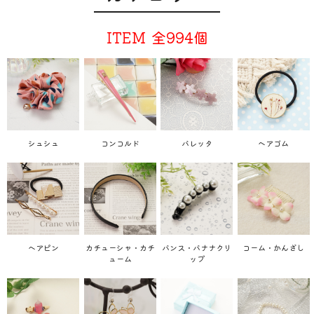
ITEM
全994個
シュシュ
コンコルド
バレッタ
ヘアゴム
ヘアピン
カチューシャ・カチ
バンス・バナナクリ
コーム・かんざし
ューム
ップ