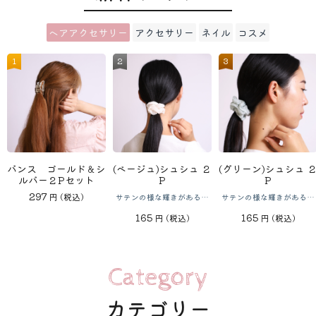
ヘアアクセサリー
アクセサリー
ネイル
コスメ
バンス ゴールド＆シ
イヤーカフ ゴールド
リキッドシャープライ
(ベージュ)シュシュ ２
イヤーカフ シルバー
ボリュームマスカラ
(グリーン)シュシュ 
３Ｄメイクアッ
(ピンク)ストー
ルバー２Pセット
ナー （ブラック）
トリプル
P
トリプル
ブラック
Ｓ しずく（ブ
P
千鳥格子柄
297
円
(税込)
イヤーカフはアシンメトリ
手ブレ防いで目力アップ！
サテンの様な輝きがあるシ
イヤーカフはアシンメトリ
まつ毛を太く盛る！
サテンの様な輝きがあるシ
フォーマルからカジ
化粧のりがグッとよ
ーにつけるのがおしゃれ！
ーにつけるのがおしゃれ！
ュシュです
まで使いやすいスト
ュシュです
188
275
165
275
198
165
308
188
円
円
(税込)
(税込)
円
(税込)
円
円
(税込)
(税込)
円
(税込)
円
円
(税込
(税込
ンです
Category
カテゴリー