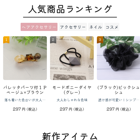
人気商品ランキング
ヘアアクセサリー
アクセサリー
ネイル
コスメ
バレッタパーツ付１Ｐ
ローズチーク01 コ
モードポニーダイヤ
パウダーチーク ベリ
(ブラック)ビックシュ
８カラーアイパ
ベージュ×ブラウン
ーラル
（グレー）
ーピンク
ト フレッシュ
シュ
ズ
落ち着いた色合いが大人の
肌に溶け込むような発色チ
大人おしゃれな色味
ふんわり色づくマシュマロ
透け感が可愛い！シンプル
その日の気分でカラ
雰囲気を引き立ててくれま
ークパウダー
パウダー
だけど上品なシュシュ
ンジ！
297
188
297
188
297
198
円
(税込)
円
(税込)
円
(税込)
円
(税込)
円
(税込)
円
(税込
す
新作アイテム