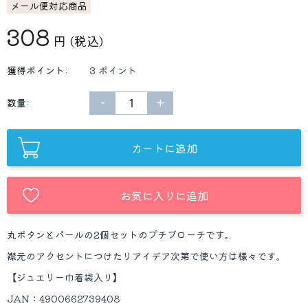
メール便対応商品
308
円
(税込)
獲得ポイント:
3 ポイント
−
+
数量:
カートに追加
お気に入りに追加
丸ボタンとパールの2個セットのプチブローチです。
襟元のアクセントにつけたりアイデア次第で使い方は様々です。
【ジュエリー巾着袋入り】
JAN：4900662739408