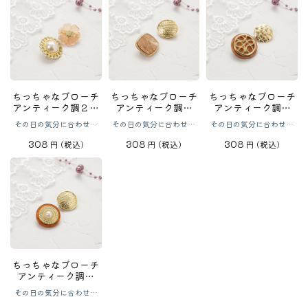
ちっちゃなブローチ
ちっちゃなブローチ
ちっちゃなブローチ
アンティーク調２Ｐ
アンティーク調２
アンティーク調２
フラワー・パール
Ｐ スクエア・サー
Ｐ ボタン丸
その日の気分に合わせて
その日の気分に合わせて
その日の気分に合わせて
クル
選べる♪
選べる♪
選べる♪
308
308
308
円
(税込)
円
(税込)
円
(税込)
ちっちゃなブローチ
アンティーク調２
Ｐ 丸ボタンパール
その日の気分に合わせて
選べる♪