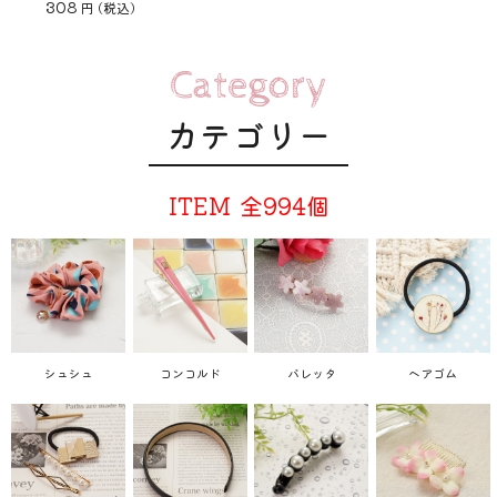
308
円
(税込)
Category
カテゴリー
ITEM
全994個
シュシュ
コンコルド
バレッタ
ヘアゴム