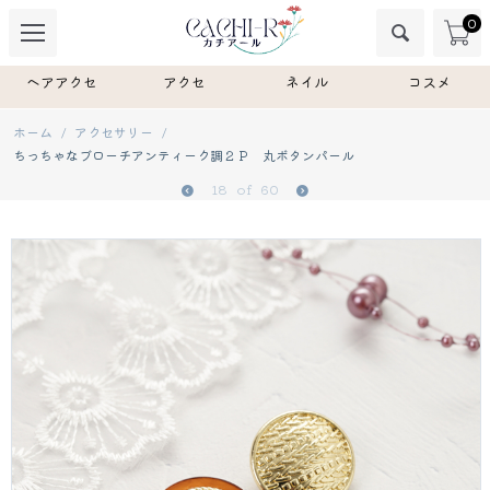
0
ヘアアクセ
アクセ
ネイル
コスメ
ホーム
/
アクセサリー
/
ちっちゃなブローチアンティーク調２Ｐ 丸ボタンパール
18
of
60