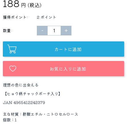
188
円
(税込)
獲得ポイント:
2 ポイント
−
+
数量:
カートに追加
お気に入りに追加
理想の色に出会える
【ヒョウ柄チャックポーチ入り】
JAN:4965412242379
主な材質：酢酸エチル・ニトロセルロース
個数：1